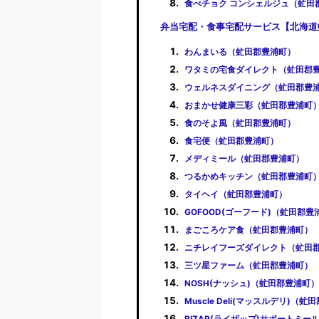
食べチョク コンシェルジュ（虻田
弁当宅配・食事宅配サービス【北海道
わんまいる（虻田郡豊浦町）
ワタミの宅食ダイレクト（虻田郡
ウェルネスダイニング（虻田郡豊
おまかせ健康三彩（虻田郡豊浦町
食のそよ風（虻田郡豊浦町）
食宅便（虻田郡豊浦町）
メディミール（虻田郡豊浦町）
つるかめキッチン（虻田郡豊浦町
タイヘイ（虻田郡豊浦町）
GOFOOD(ゴーフード)（虻田郡豊
まごころケア食（虻田郡豊浦町）
ニチレイフーズダイレクト（虻田
三ツ星ファーム（虻田郡豊浦町）
NOSH(ナッシュ)（虻田郡豊浦町）
Muscle Deli(マッスルデリ)（
RIZAP(ライザップ)サポートミ