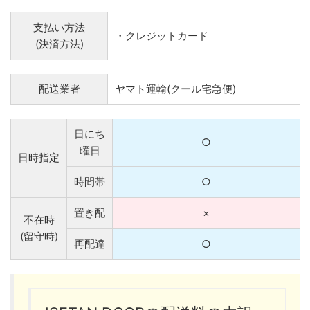
支払い方法
・クレジットカード
(決済方法)
配送業者
ヤマト運輸(クール宅急便)
日にち
○
曜日
日時指定
時間帯
○
置き配
×
不在時
(留守時)
再配達
○