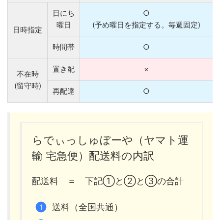
日にち
○
曜日
(予め曜日を指定する。毎週固定)
日時指定
時間帯
○
置き配
×
不在時
(留守時)
再配達
○
らでぃっしゅぼーや（ヤマト運
輸 宅急便）配送料の内訳
配送料 ＝ 下記①と②と③の合計
送料（全国共通）