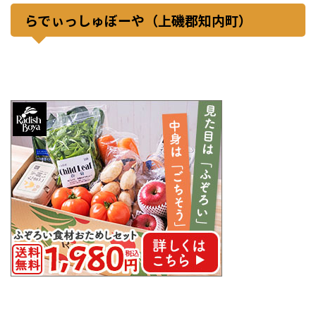
らでぃっしゅぼーや（上磯郡知内町）