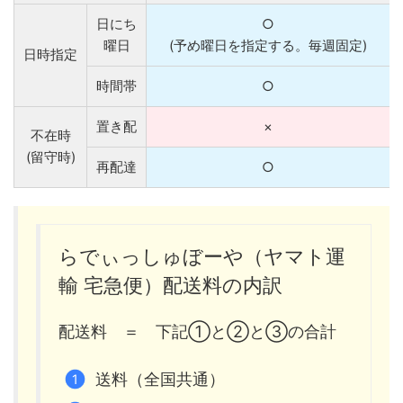
日にち
○
曜日
(予め曜日を指定する。毎週固定)
日時指定
時間帯
○
置き配
×
不在時
(留守時)
再配達
○
らでぃっしゅぼーや（ヤマト運
輸 宅急便）配送料の内訳
配送料 ＝ 下記①と②と③の合計
送料（全国共通）