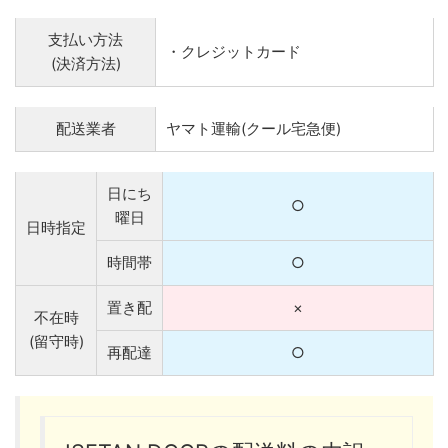
支払い方法
・クレジットカード
(決済方法)
配送業者
ヤマト運輸(クール宅急便)
日にち
○
曜日
日時指定
時間帯
○
置き配
×
不在時
(留守時)
再配達
○