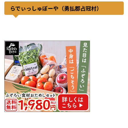
らでぃっしゅぼーや（勇払郡占冠村）