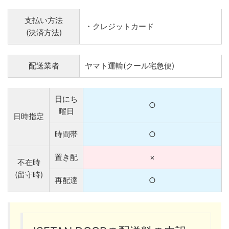
支払い方法
・クレジットカード
(決済方法)
配送業者
ヤマト運輸(クール宅急便)
日にち
○
曜日
日時指定
時間帯
○
置き配
×
不在時
(留守時)
再配達
○