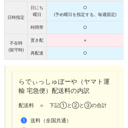
日にち
○
曜日
(予め曜日を指定する。毎週固定)
日時指定
時間帯
○
置き配
×
不在時
(留守時)
再配達
○
らでぃっしゅぼーや（ヤマト運
輸 宅急便）配送料の内訳
配送料 ＝ 下記①と②と③の合計
送料（全国共通）