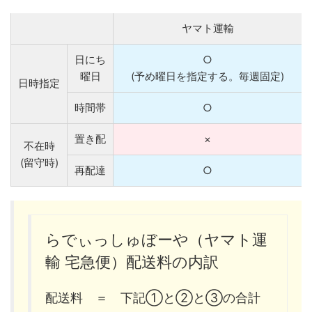
ヤマト運輸
日にち
○
曜日
(予め曜日を指定する。毎週固定)
日時指定
時間帯
○
置き配
×
不在時
(留守時)
再配達
○
らでぃっしゅぼーや（ヤマト運
輸 宅急便）配送料の内訳
配送料 ＝ 下記①と②と③の合計