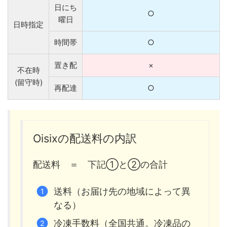
日にち
○
曜日
日時指定
時間帯
○
置き配
×
不在時
(留守時)
再配達
○
Oisixの配送料の内訳
配送料 ＝ 下記①と②の合計
送料（お届け先の地域によって異
なる）
冷凍手数料（全国共通。冷凍品の