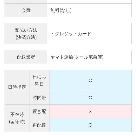
会費
無料(なし)
支払い方法
・クレジットカード
(決済方法)
配送業者
ヤマト運輸(クール宅急便)
日にち
○
曜日
日時指定
時間帯
○
置き配
×
不在時
(留守時)
再配達
○