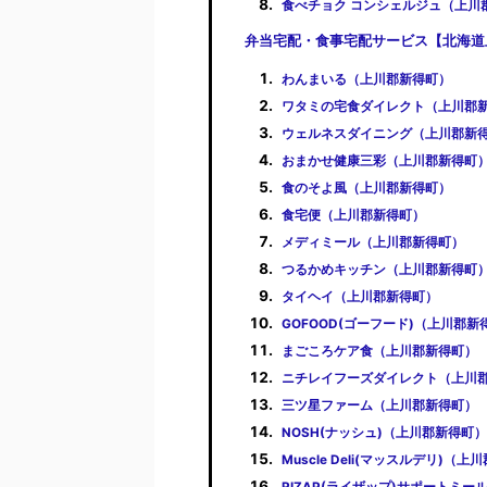
食べチョク コンシェルジュ（上川
弁当宅配・食事宅配サービス【北海道
わんまいる（上川郡新得町）
ワタミの宅食ダイレクト（上川郡
ウェルネスダイニング（上川郡新
おまかせ健康三彩（上川郡新得町
食のそよ風（上川郡新得町）
食宅便（上川郡新得町）
メディミール（上川郡新得町）
つるかめキッチン（上川郡新得町
タイヘイ（上川郡新得町）
GOFOOD(ゴーフード)（上川郡新
まごころケア食（上川郡新得町）
ニチレイフーズダイレクト（上川
三ツ星ファーム（上川郡新得町）
NOSH(ナッシュ)（上川郡新得町）
Muscle Deli(マッスルデリ)（
RIZAP(ライザップ)サポートミ