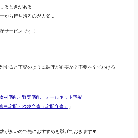
じるときがある…
ーから持ち帰るのが大変…
配サービスです！
別すると下記のように調理が必要か？不要か？でわける
食材宅配・野菜宅配・ミールキット宅配
」
食事宅配・冷凍弁当（宅配弁当）
」
数が多いので先におすすめを挙げておきます▼