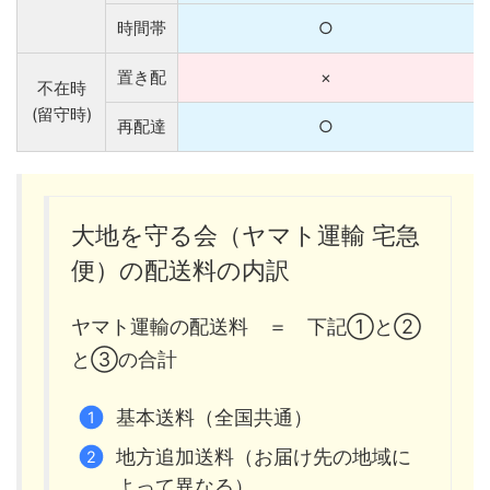
時間帯
○
置き配
×
不在時
(留守時)
再配達
○
大地を守る会（ヤマト運輸 宅急
便）の配送料の内訳
ヤマト運輸の配送料 ＝ 下記①と②
と③の合計
基本送料（全国共通）
地方追加送料（お届け先の地域に
よって異なる）