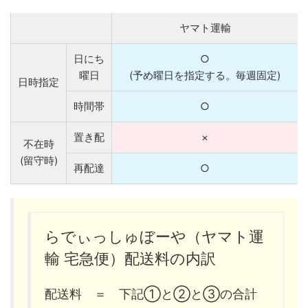
ヤマト運輸
日にち
○
曜日
(予め曜日を指定する。毎週固定)
日時指定
時間帯
○
置き配
×
不在時
(留守時)
再配達
○
らでぃっしゅぼーや（ヤマト運
輸 宅急便）配送料の内訳
配送料 ＝ 下記①と②と③の合計