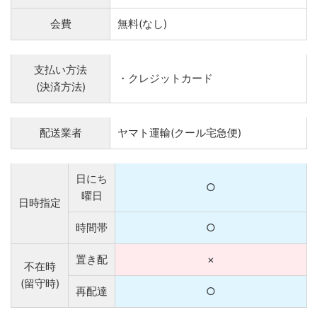
会費
無料(なし)
支払い方法
・クレジットカード
(決済方法)
配送業者
ヤマト運輸(クール宅急便)
日にち
○
曜日
日時指定
時間帯
○
置き配
×
不在時
(留守時)
再配達
○