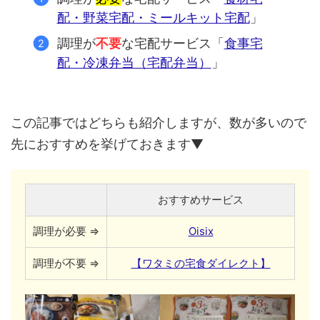
配・野菜宅配・ミールキット宅配
」
調理が
不要
な宅配サービス「
食事宅
配・冷凍弁当（宅配弁当）
」
この記事ではどちらも紹介しますが、数が多いので
先におすすめを挙げておきます▼
おすすめサービス
調理が必要 ⇒
Oisix
調理が不要 ⇒
【ワタミの宅食ダイレクト】