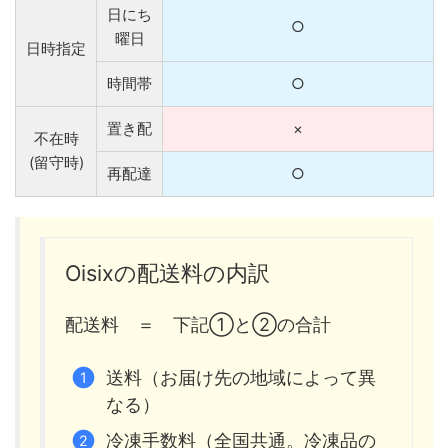
日にち
○
曜日
日時指定
時間帯
○
置き配
×
不在時
(留守時)
再配達
○
Oisixの配送料の内訳
配送料 ＝ 下記①と②の合計
送料（お届け先の地域によって異
なる）
冷凍手数料（全国共通。冷凍品の