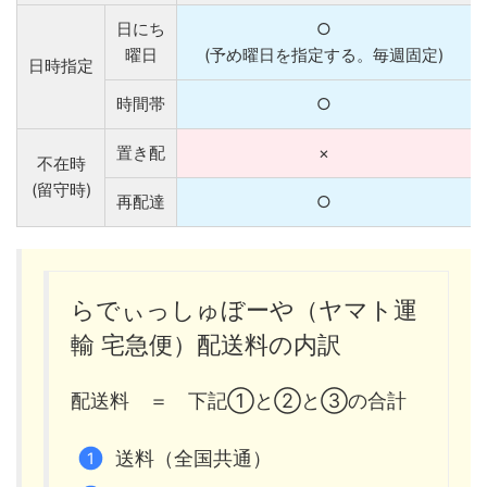
日にち
○
曜日
(予め曜日を指定する。毎週固定)
日時指定
時間帯
○
置き配
×
不在時
(留守時)
再配達
○
らでぃっしゅぼーや（ヤマト運
輸 宅急便）配送料の内訳
配送料 ＝ 下記①と②と③の合計
送料（全国共通）