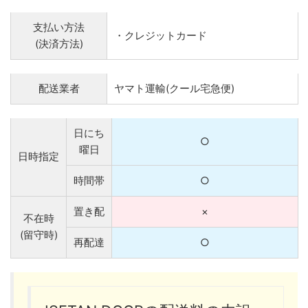
支払い方法
・クレジットカード
(決済方法)
配送業者
ヤマト運輸(クール宅急便)
日にち
○
曜日
日時指定
時間帯
○
置き配
×
不在時
(留守時)
再配達
○