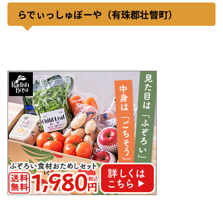
らでぃっしゅぼーや（有珠郡壮瞥町）