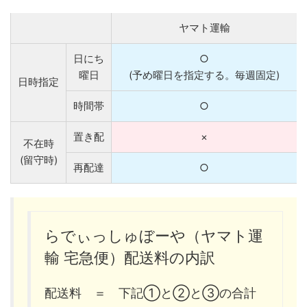
ヤマト運輸
日にち
○
曜日
(予め曜日を指定する。毎週固定)
日時指定
時間帯
○
置き配
×
不在時
(留守時)
再配達
○
らでぃっしゅぼーや（ヤマト運
輸 宅急便）配送料の内訳
配送料 ＝ 下記①と②と③の合計