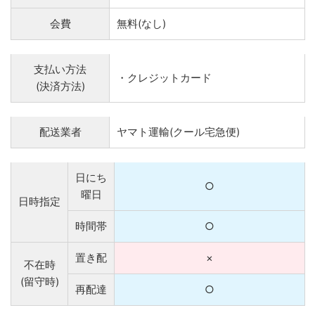
会費
無料(なし)
支払い方法
・クレジットカード
(決済方法)
配送業者
ヤマト運輸(クール宅急便)
日にち
○
曜日
日時指定
時間帯
○
置き配
×
不在時
(留守時)
再配達
○