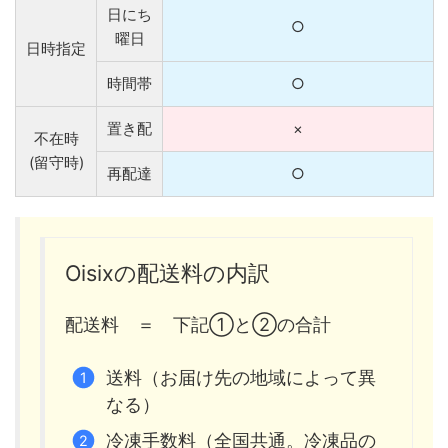
日にち
○
曜日
日時指定
時間帯
○
置き配
×
不在時
(留守時)
再配達
○
Oisixの配送料の内訳
配送料 ＝ 下記①と②の合計
送料（お届け先の地域によって異
なる）
冷凍手数料（全国共通。冷凍品の