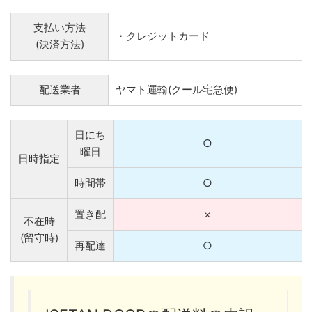
支払い方法
・クレジットカード
(決済方法)
配送業者
ヤマト運輸(クール宅急便)
日にち
○
曜日
日時指定
時間帯
○
置き配
×
不在時
(留守時)
再配達
○