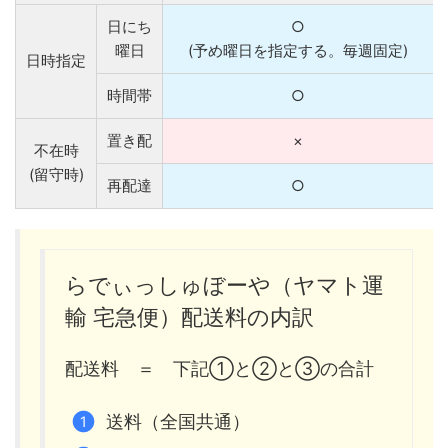
日にち
○
曜日
(予め曜日を指定する。毎週固定)
日時指定
時間帯
○
置き配
×
不在時
(留守時)
再配達
○
らでぃっしゅぼーや（ヤマト運
輸 宅急便）配送料の内訳
配送料 ＝ 下記①と②と③の合計
送料（全国共通）