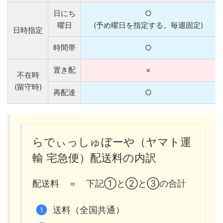
日にち
○
曜日
(予め曜日を指定する。毎週固定)
日時指定
時間帯
○
置き配
×
不在時
(留守時)
再配達
○
らでぃっしゅぼーや（ヤマト運
輸 宅急便）配送料の内訳
配送料 ＝ 下記①と②と③の合計
送料（全国共通）