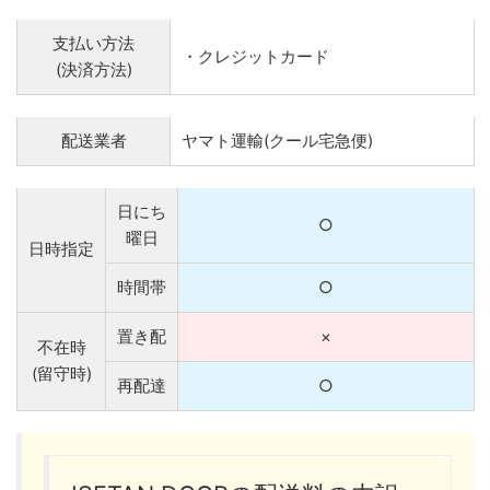
支払い方法
・クレジットカード
(決済方法)
配送業者
ヤマト運輸(クール宅急便)
日にち
○
曜日
日時指定
時間帯
○
置き配
×
不在時
(留守時)
再配達
○