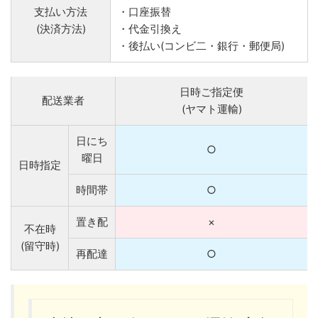
支払い方法
・口座振替
(決済方法)
・代金引換え
・後払い(コンビ二・銀行・郵便局)
日時ご指定便
配送業者
(ヤマト運輸)
日にち
○
曜日
日時指定
時間帯
○
置き配
×
不在時
(留守時)
再配達
○