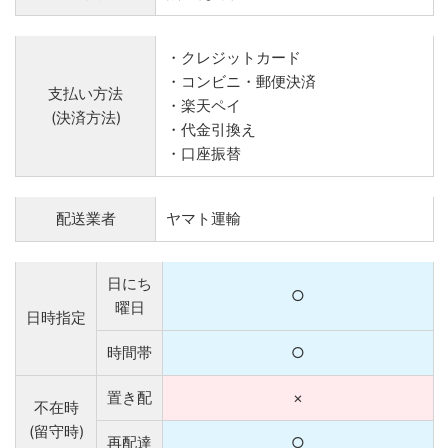
・クレジットカード
・コンビニ・郵便決済
支払い方法
・楽天ペイ
(決済方法)
・代金引換え
・口座振替
配送業者
ヤマト運輸
日にち
○
曜日
日時指定
時間帯
○
置き配
×
不在時
(留守時)
再配達
○