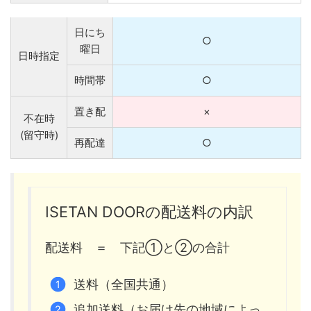
日にち
○
曜日
日時指定
時間帯
○
置き配
×
不在時
(留守時)
再配達
○
ISETAN DOORの配送料の内訳
配送料 ＝ 下記①と②の合計
送料（全国共通）
追加送料（お届け先の地域によっ