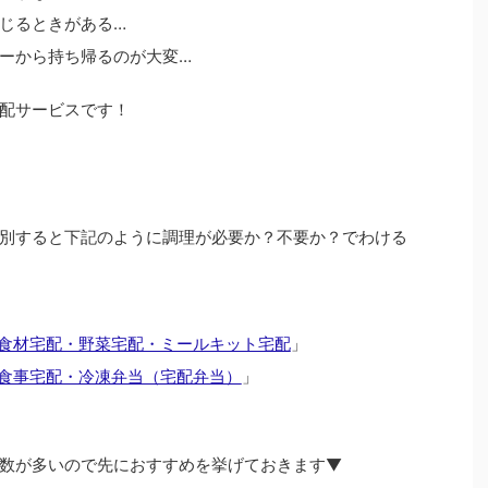
じるときがある…
ーから持ち帰るのが大変…
配サービスです！
別すると下記のように調理が必要か？不要か？でわける
食材宅配・野菜宅配・ミールキット宅配
」
食事宅配・冷凍弁当（宅配弁当）
」
数が多いので先におすすめを挙げておきます▼