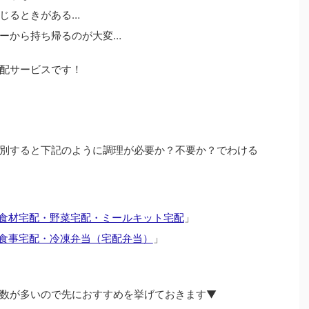
じるときがある…
ーから持ち帰るのが大変…
配サービスです！
別すると下記のように調理が必要か？不要か？でわける
食材宅配・野菜宅配・ミールキット宅配
」
食事宅配・冷凍弁当（宅配弁当）
」
数が多いので先におすすめを挙げておきます▼