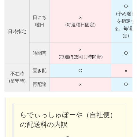
○
(予め曜日
日にち
×
を指定す
曜日
(毎週曜日固定)
る。毎週
日時指定
定)
×
時間帯
○
(毎週ほぼ同じ時間帯)
置き配
○
×
不在時
(留守時)
再配達
×
○
らでぃっしゅぼーや（自社便）
の配送料の内訳