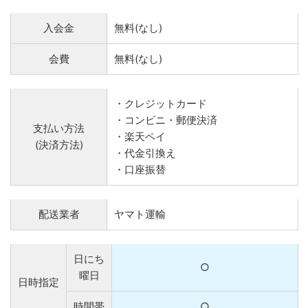
入会金
無料(なし)
会費
無料(なし)
・クレジットカード
・コンビニ・郵便決済
支払い方法
・楽天ペイ
(決済方法)
・代金引換え
・口座振替
配送業者
ヤマト運輸
日にち
○
曜日
日時指定
時間帯
○