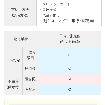
・クレジットカード
支払い方法
・口座振替
(決済方法)
・代金引換え
・後払い(コンビ二・銀行・郵便局)
日時ご指定便
配送業者
(ヤマト運輸)
日にち
○
曜日
日時指定
時間帯
○
置き配
×
不在時
(留守時)
再配達
○