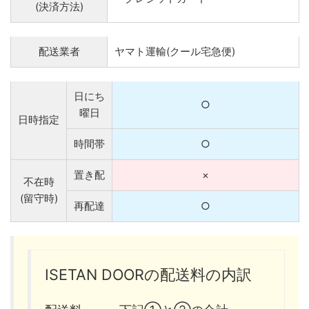
(決済方法)
配送業者
ヤマト運輸(クール宅急便)
日にち
○
曜日
日時指定
時間帯
○
置き配
×
不在時
(留守時)
再配達
○
ISETAN DOORの配送料の内訳