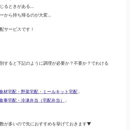
じるときがある…
ーから持ち帰るのが大変…
配サービスです！
別すると下記のように調理が必要か？不要か？でわける
食材宅配・野菜宅配・ミールキット宅配
」
食事宅配・冷凍弁当（宅配弁当）
」
数が多いので先におすすめを挙げておきます▼