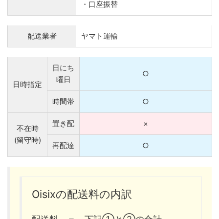
・口座振替
配送業者
ヤマト運輸
日にち
○
曜日
日時指定
時間帯
○
置き配
×
不在時
(留守時)
再配達
○
Oisixの配送料の内訳