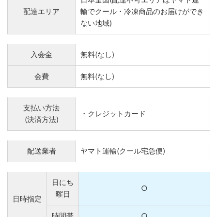
配達エリア
輸でクール・冷凍商品のお届けができ
ない地域)
入会金
無料(なし)
会費
無料(なし)
支払い方法
・クレジットカード
(決済方法)
配送業者
ヤマト運輸(クール宅急便)
日にち
○
曜日
日時指定
時間帯
○