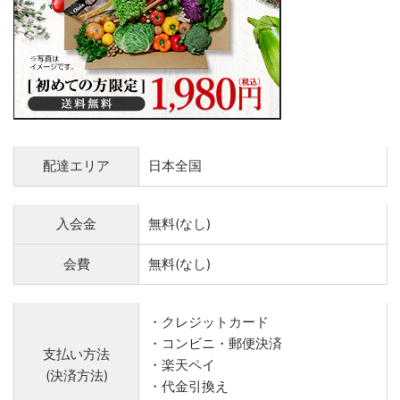
配達エリア
日本全国
入会金
無料(なし)
会費
無料(なし)
・クレジットカード
・コンビニ・郵便決済
支払い方法
・楽天ペイ
(決済方法)
・代金引換え