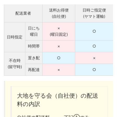
送料お得便
日時ご指定便
配送業者
(自社便)
(ヤマト運輸)
日にち
×
○
曜日
(曜日固定)
日時指定
時間帯
×
○
置き配
○
×
不在時
(留守時)
再配達
×
○
大地を守る会（自社便）の配送
料の内訳