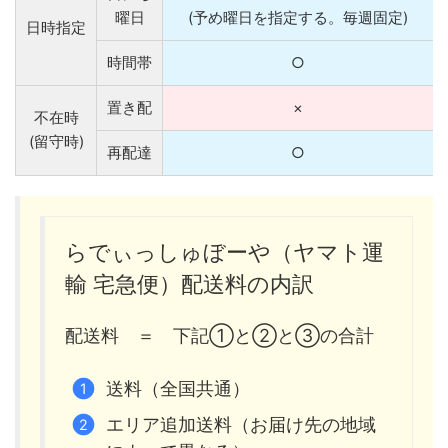
曜日
(予め曜日を指定する。毎週固定)
日時指定
時間帯
○
置き配
×
不在時
(留守時)
再配達
○
らでぃっしゅぼーや（ヤマト運
輸 宅急便）配送料の内訳
配送料 ＝ 下記①と②と③の合計
送料（全国共通）
エリア追加送料（お届け先の地域