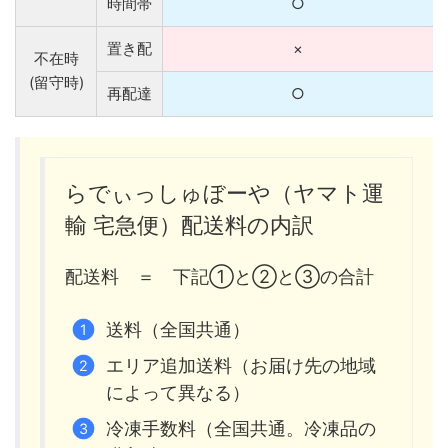
時間帯
○
置き配
×
不在時
(留守時)
再配達
○
らでぃっしゅぼーや（ヤマト運
輸 宅急便）配送料の内訳
配送料 ＝ 下記①と②と③の合計
送料（全国共通）
エリア追加送料（お届け先の地域
によって異なる）
冷凍手数料（全国共通。冷凍品の