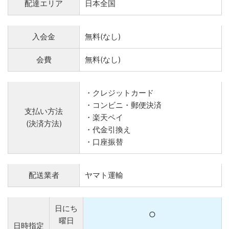
配達エリア
日本全国
入会金
無料(なし)
会費
無料(なし)
・クレジットカード
・コンビニ・郵便決済
支払い方法
・楽天ペイ
(決済方法)
・代金引換え
・口座振替
配送業者
ヤマト運輸
日にち
○
曜日
日時指定