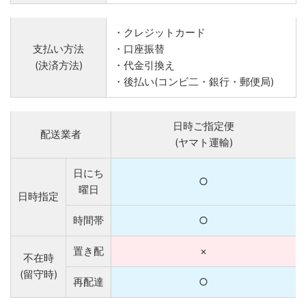
・クレジットカード
支払い方法
・口座振替
(決済方法)
・代金引換え
・後払い(コンビ二・銀行・郵便局)
日時ご指定便
配送業者
(ヤマト運輸)
日にち
○
曜日
日時指定
時間帯
○
置き配
×
不在時
(留守時)
再配達
○