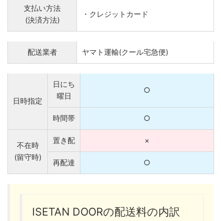
支払い方法
・クレジットカード
(決済方法)
配送業者
ヤマト運輸(クール宅急便)
日にち
○
曜日
日時指定
時間帯
○
置き配
×
不在時
(留守時)
再配達
○
ISETAN DOORの配送料の内訳