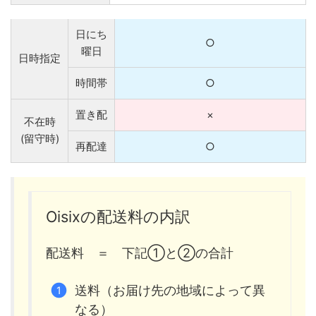
日にち
○
曜日
日時指定
時間帯
○
置き配
×
不在時
(留守時)
再配達
○
Oisixの配送料の内訳
配送料 ＝ 下記①と②の合計
送料（お届け先の地域によって異
なる）