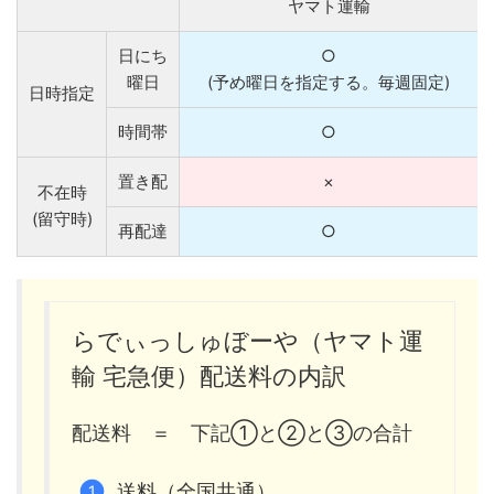
ヤマト運輸
日にち
○
曜日
(予め曜日を指定する。毎週固定)
日時指定
時間帯
○
置き配
×
不在時
(留守時)
再配達
○
らでぃっしゅぼーや（ヤマト運
輸 宅急便）配送料の内訳
配送料 ＝ 下記①と②と③の合計
送料（全国共通）