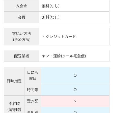
入会金
無料(なし)
会費
無料(なし)
支払い方法
・クレジットカード
(決済方法)
配送業者
ヤマト運輸(クール宅急便)
日にち
○
曜日
日時指定
時間帯
○
置き配
×
不在時
(留守時)
再配達
○