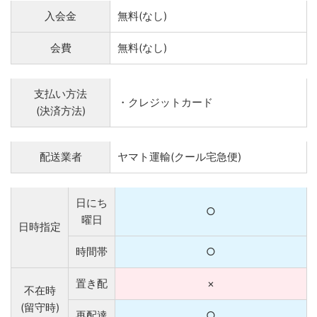
入会金
無料(なし)
会費
無料(なし)
支払い方法
・クレジットカード
(決済方法)
配送業者
ヤマト運輸(クール宅急便)
日にち
○
曜日
日時指定
時間帯
○
置き配
×
不在時
(留守時)
再配達
○