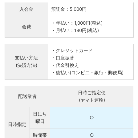
入会金
預託金：5,000円
・年払い：1,000円(税込)
会費
・月払い：180円(税込)
・クレジットカード
支払い方法
・口座振替
(決済方法)
・代金引換え
・後払い(コンビ二・銀行・郵便局)
日時ご指定便
配送業者
(ヤマト運輸)
日にち
○
曜日
日時指定
時間帯
○