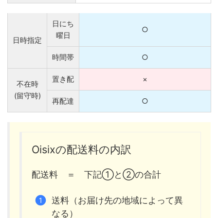
日にち
○
曜日
日時指定
時間帯
○
置き配
×
不在時
(留守時)
再配達
○
Oisixの配送料の内訳
配送料 ＝ 下記①と②の合計
送料（お届け先の地域によって異
なる）