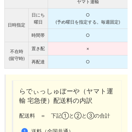
ヤマト運輸
日にち
○
曜日
(予め曜日を指定する。毎週固定)
日時指定
時間帯
○
置き配
×
不在時
(留守時)
再配達
○
らでぃっしゅぼーや（ヤマト運
輸 宅急便）配送料の内訳
配送料 ＝ 下記①と②と③の合計
送料（全国共通）