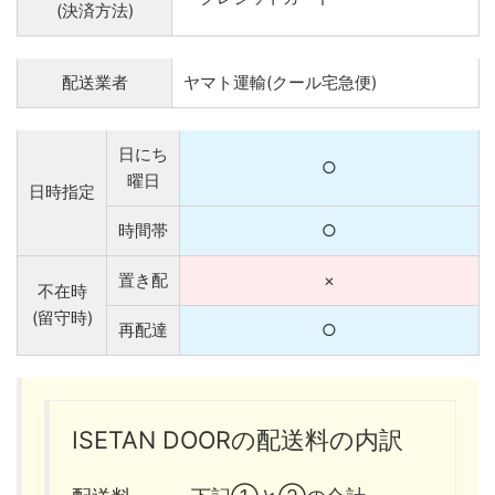
(決済方法)
配送業者
ヤマト運輸(クール宅急便)
日にち
○
曜日
日時指定
時間帯
○
置き配
×
不在時
(留守時)
再配達
○
ISETAN DOORの配送料の内訳