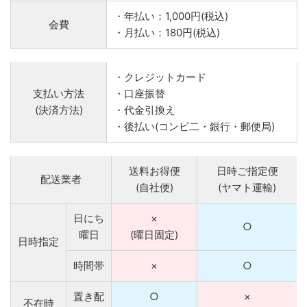
・年払い：1,000円(税込)
会費
・月払い：180円(税込)
・クレジットカード
支払い方法
・口座振替
(決済方法)
・代金引換え
・後払い(コンビ二・銀行・郵便局)
送料お得便
日時ご指定便
配送業者
(自社便)
(ヤマト運輸)
日にち
×
○
曜日
(曜日固定)
日時指定
時間帯
×
○
置き配
○
×
不在時