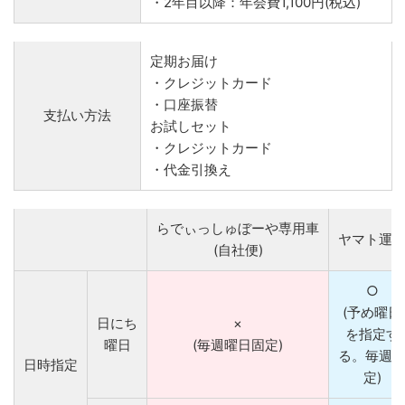
・2年目以降：年会費1,100円(税込)
定期お届け
・クレジットカード
・口座振替
支払い方法
お試しセット
・クレジットカード
・代金引換え
らでぃっしゅぼーや専用車
ヤマト運
(自社便)
○
(予め曜日
日にち
×
を指定す
曜日
(毎週曜日固定)
る。毎週
日時指定
定)