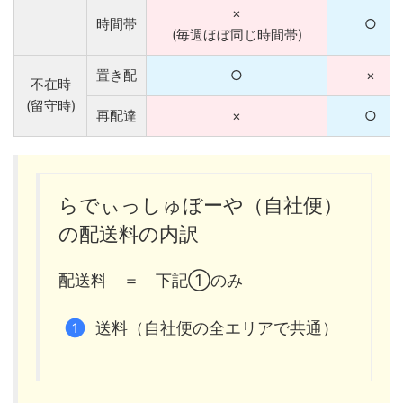
×
時間帯
○
(毎週ほぼ同じ時間帯)
置き配
○
×
不在時
(留守時)
再配達
×
○
らでぃっしゅぼーや（自社便）
の配送料の内訳
配送料 ＝ 下記①のみ
送料（自社便の全エリアで共通）