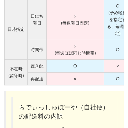
○
(予め曜日
日にち
×
を指定す
曜日
(毎週曜日固定)
る。毎週
日時指定
定)
×
時間帯
○
(毎週ほぼ同じ時間帯)
置き配
○
×
不在時
(留守時)
再配達
×
○
らでぃっしゅぼーや（自社便）
の配送料の内訳