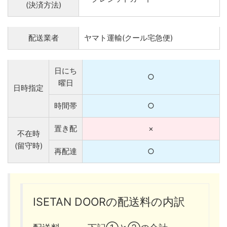
(決済方法)
配送業者
ヤマト運輸(クール宅急便)
日にち
○
曜日
日時指定
時間帯
○
置き配
×
不在時
(留守時)
再配達
○
ISETAN DOORの配送料の内訳