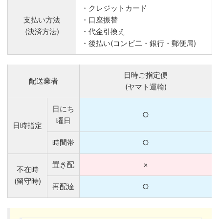
・クレジットカード
支払い方法
・口座振替
(決済方法)
・代金引換え
・後払い(コンビ二・銀行・郵便局)
日時ご指定便
配送業者
(ヤマト運輸)
日にち
○
曜日
日時指定
時間帯
○
置き配
×
不在時
(留守時)
再配達
○