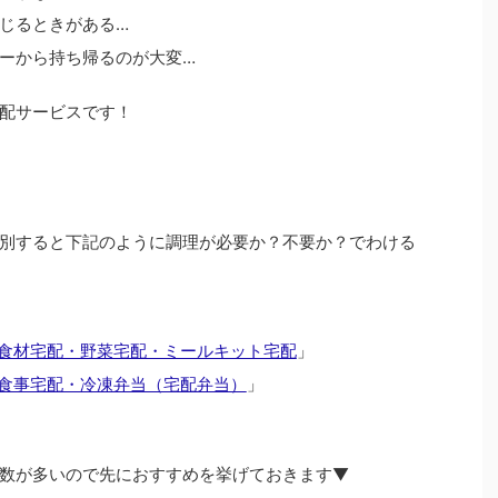
じるときがある…
ーから持ち帰るのが大変…
配サービスです！
別すると下記のように調理が必要か？不要か？でわける
食材宅配・野菜宅配・ミールキット宅配
」
食事宅配・冷凍弁当（宅配弁当）
」
数が多いので先におすすめを挙げておきます▼