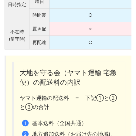
曜日
日時指定
時間帯
○
置き配
×
不在時
(留守時)
再配達
○
大地を守る会（ヤマト運輸 宅急
便）の配送料の内訳
ヤマト運輸の配送料 ＝ 下記①と②
と③の合計
基本送料（全国共通）
地方追加送料（お届け先の地域に