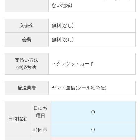
ない地域)
入会金
無料(なし)
会費
無料(なし)
支払い方法
・クレジットカード
(決済方法)
配送業者
ヤマト運輸(クール宅急便)
日にち
○
曜日
日時指定
時間帯
○