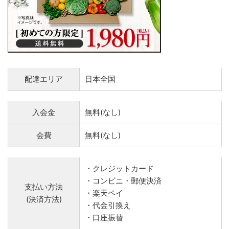
配達エリア
日本全国
入会金
無料(なし)
会費
無料(なし)
・クレジットカード
・コンビニ・郵便決済
支払い方法
・楽天ペイ
(決済方法)
・代金引換え
・口座振替