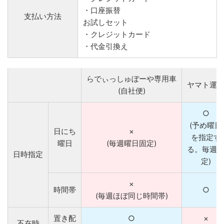
・口座振替
支払い方法
お試しセット
・クレジットカード
・代金引換え
らでぃっしゅぼーや専用車
ヤマト運
(自社便)
○
(予め曜日
日にち
×
を指定す
曜日
(毎週曜日固定)
る。毎週
日時指定
定)
×
時間帯
○
(毎週ほぼ同じ時間帯)
置き配
○
×
不在時