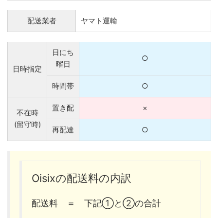
配送業者
ヤマト運輸
日にち
○
曜日
日時指定
時間帯
○
置き配
×
不在時
(留守時)
再配達
○
Oisixの配送料の内訳
配送料 ＝ 下記①と②の合計