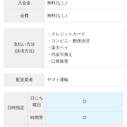
入会金
無料(なし)
会費
無料(なし)
・クレジットカード
・コンビニ・郵便決済
支払い方法
・楽天ペイ
(決済方法)
・代金引換え
・口座振替
配送業者
ヤマト運輸
日にち
○
曜日
日時指定
時間帯
○