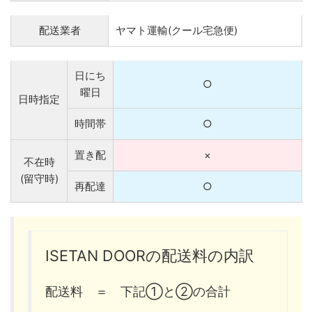
配送業者
ヤマト運輸(クール宅急便)
日にち
○
曜日
日時指定
時間帯
○
置き配
×
不在時
(留守時)
再配達
○
ISETAN DOORの配送料の内訳
配送料 ＝ 下記①と②の合計