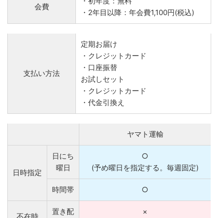
・初年度：無料
会費
・2年目以降：年会費1,100円(税込)
定期お届け
・クレジットカード
・口座振替
支払い方法
お試しセット
・クレジットカード
・代金引換え
ヤマト運輸
日にち
○
曜日
(予め曜日を指定する。毎週固定)
日時指定
時間帯
○
置き配
×
不在時