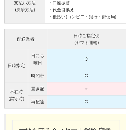
支払い方法
・口座振替
(決済方法)
・代金引換え
・後払い(コンビ二・銀行・郵便局)
日時ご指定便
配送業者
(ヤマト運輸)
日にち
○
曜日
日時指定
時間帯
○
置き配
×
不在時
(留守時)
再配達
○