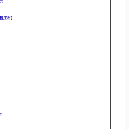
市）
新庄市】
）
市）