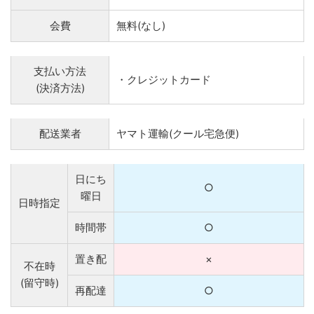
会費
無料(なし)
支払い方法
・クレジットカード
(決済方法)
配送業者
ヤマト運輸(クール宅急便)
日にち
○
曜日
日時指定
時間帯
○
置き配
×
不在時
(留守時)
再配達
○