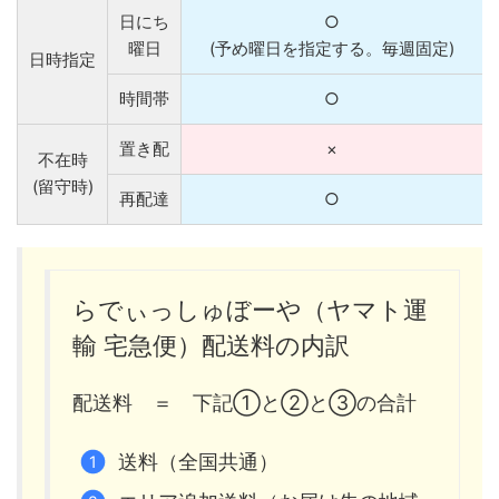
日にち
○
曜日
(予め曜日を指定する。毎週固定)
日時指定
時間帯
○
置き配
×
不在時
(留守時)
再配達
○
らでぃっしゅぼーや（ヤマト運
輸 宅急便）配送料の内訳
配送料 ＝ 下記①と②と③の合計
送料（全国共通）