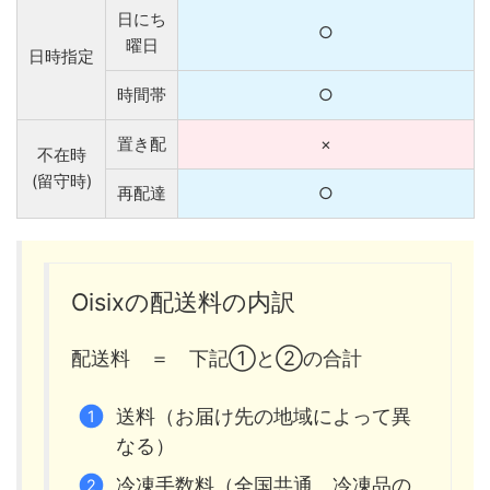
日にち
○
曜日
日時指定
時間帯
○
置き配
×
不在時
(留守時)
再配達
○
Oisixの配送料の内訳
配送料 ＝ 下記①と②の合計
送料（お届け先の地域によって異
なる）
冷凍手数料（全国共通。冷凍品の