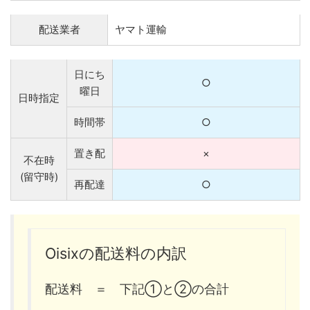
配送業者
ヤマト運輸
日にち
○
曜日
日時指定
時間帯
○
置き配
×
不在時
(留守時)
再配達
○
Oisixの配送料の内訳
配送料 ＝ 下記①と②の合計