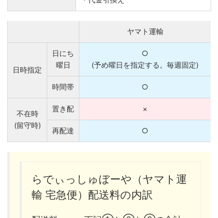
ヤマト運輸
日にち
○
曜日
(予め曜日を指定する。毎週固定)
日時指定
時間帯
○
置き配
×
不在時
(留守時)
再配達
○
らでぃっしゅぼーや（ヤマト運
輸 宅急便）配送料の内訳