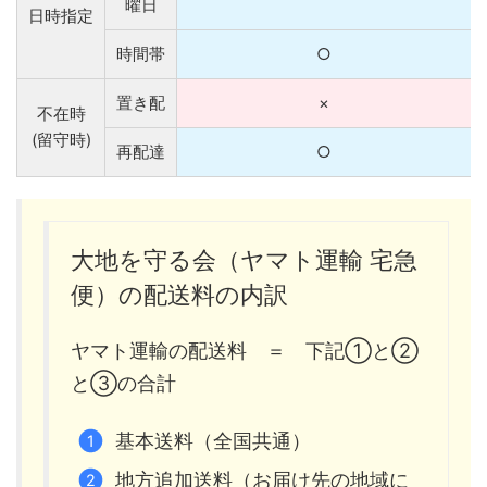
曜日
日時指定
時間帯
○
置き配
×
不在時
(留守時)
再配達
○
大地を守る会（ヤマト運輸 宅急
便）の配送料の内訳
ヤマト運輸の配送料 ＝ 下記①と②
と③の合計
基本送料（全国共通）
地方追加送料（お届け先の地域に