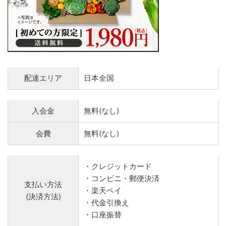
配達エリア
日本全国
入会金
無料(なし)
会費
無料(なし)
・クレジットカード
・コンビニ・郵便決済
支払い方法
・楽天ペイ
(決済方法)
・代金引換え
・口座振替