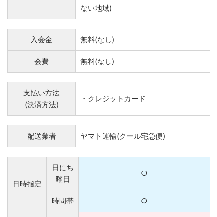
ない地域)
入会金
無料(なし)
会費
無料(なし)
支払い方法
・クレジットカード
(決済方法)
配送業者
ヤマト運輸(クール宅急便)
日にち
○
曜日
日時指定
時間帯
○