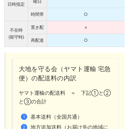
曜日
日時指定
時間帯
○
置き配
×
不在時
(留守時)
再配達
○
大地を守る会（ヤマト運輸 宅急
便）の配送料の内訳
ヤマト運輸の配送料 ＝ 下記①と②
と③の合計
基本送料（全国共通）
地方追加送料（お届け先の地域に