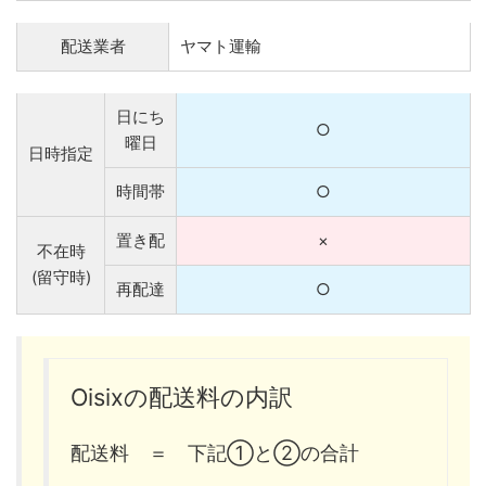
配送業者
ヤマト運輸
日にち
○
曜日
日時指定
時間帯
○
置き配
×
不在時
(留守時)
再配達
○
Oisixの配送料の内訳
配送料 ＝ 下記①と②の合計