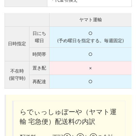
ヤマト運輸
日にち
○
曜日
(予め曜日を指定する。毎週固定)
日時指定
時間帯
○
置き配
×
不在時
(留守時)
再配達
○
らでぃっしゅぼーや（ヤマト運
輸 宅急便）配送料の内訳