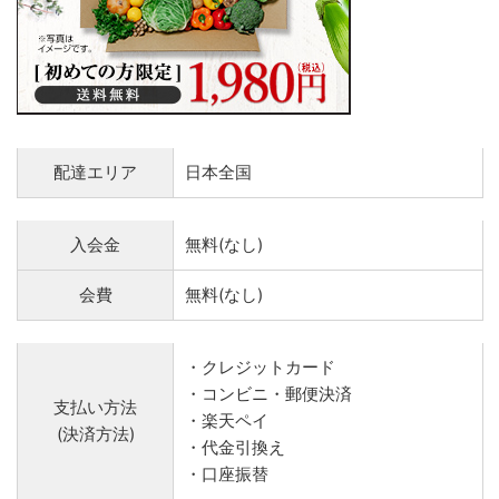
配達エリア
日本全国
入会金
無料(なし)
会費
無料(なし)
・クレジットカード
・コンビニ・郵便決済
支払い方法
・楽天ペイ
(決済方法)
・代金引換え
・口座振替