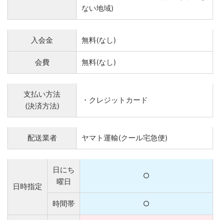
ない地域)
入会金
無料(なし)
会費
無料(なし)
支払い方法
・クレジットカード
(決済方法)
配送業者
ヤマト運輸(クール宅急便)
日にち
○
曜日
日時指定
時間帯
○