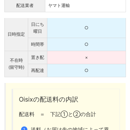
配送業者
ヤマト運輸
日にち
○
曜日
日時指定
時間帯
○
置き配
×
不在時
(留守時)
再配達
○
Oisixの配送料の内訳
配送料 ＝ 下記①と②の合計
送料（お届け先の地域によって異