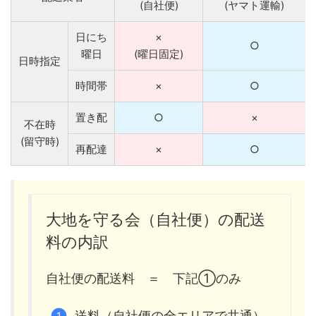
(自社便)
(ヤマト運輸)
日にち
×
○
曜日
(曜日固定)
日時指定
時間帯
×
○
置き配
○
×
不在時
(留守時)
再配達
×
○
大地を守る会（自社便）の配送
料の内訳
自社便の配送料 ＝ 下記①のみ
送料（自社便の全エリアで共通）