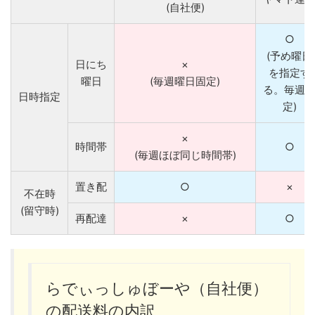
(自社便)
○
(予め曜日
日にち
×
を指定す
曜日
(毎週曜日固定)
る。毎週
日時指定
定)
×
時間帯
○
(毎週ほぼ同じ時間帯)
置き配
○
×
不在時
(留守時)
再配達
×
○
らでぃっしゅぼーや（自社便）
の配送料の内訳