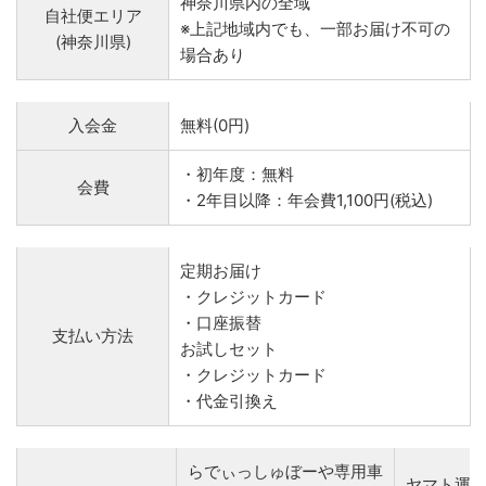
神奈川県内の全域
自社便エリア
※上記地域内でも、一部お届け不可の
(神奈川県)
場合あり
入会金
無料(0円)
・初年度：無料
会費
・2年目以降：年会費1,100円(税込)
定期お届け
・クレジットカード
・口座振替
支払い方法
お試しセット
・クレジットカード
・代金引換え
らでぃっしゅぼーや専用車
ヤマト運