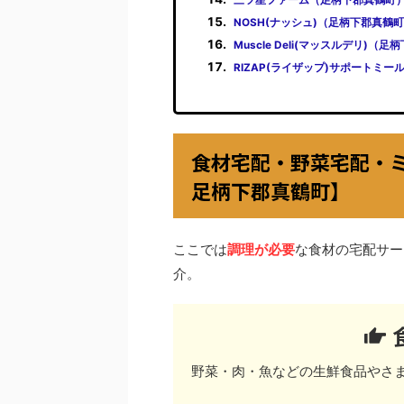
NOSH(ナッシュ)（足柄下郡真鶴
Muscle Deli(マッスルデリ)（
RIZAP(ライザップ)サポートミ
食材宅配・野菜宅配・
足柄下郡真鶴町】
ここでは
調理が必要
な食材の宅配サー
介。
野菜・肉・魚などの生鮮食品やさ