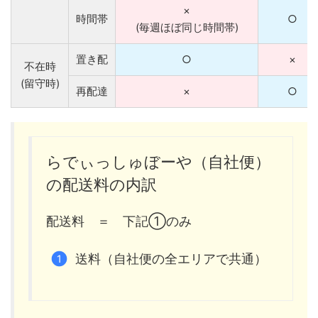
×
時間帯
○
(毎週ほぼ同じ時間帯)
置き配
○
×
不在時
(留守時)
再配達
×
○
らでぃっしゅぼーや（自社便）
の配送料の内訳
配送料 ＝ 下記①のみ
送料（自社便の全エリアで共通）