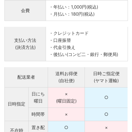
・年払い：1,000円(税込)
会費
・月払い：180円(税込)
・クレジットカード
支払い方法
・口座振替
(決済方法)
・代金引換え
・後払い(コンビ二・銀行・郵便局)
送料お得便
日時ご指定便
配送業者
(自社便)
(ヤマト運輸)
日にち
×
○
曜日
(曜日固定)
日時指定
時間帯
×
○
置き配
○
×
不在時