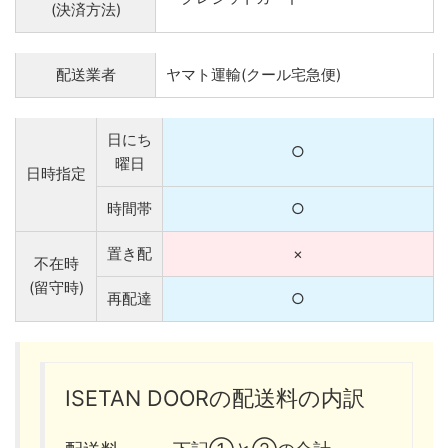
(決済方法)
配送業者
ヤマト運輸(クール宅急便)
日にち
○
曜日
日時指定
時間帯
○
置き配
×
不在時
(留守時)
再配達
○
ISETAN DOORの配送料の内訳