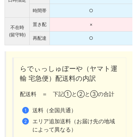
時間帯
○
置き配
×
不在時
(留守時)
再配達
○
らでぃっしゅぼーや（ヤマト運
輸 宅急便）配送料の内訳
配送料 ＝ 下記①と②と③の合計
送料（全国共通）
エリア追加送料（お届け先の地域
によって異なる）