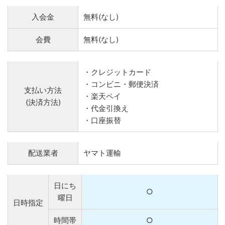
入会金
無料(なし)
会費
無料(なし)
・クレジットカード
・コンビニ・郵便決済
支払い方法
・楽天ペイ
(決済方法)
・代金引換え
・口座振替
配送業者
ヤマト運輸
日にち
○
曜日
日時指定
時間帯
○