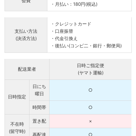
会費
・月払い：180円(税込)
・クレジットカード
支払い方法
・口座振替
(決済方法)
・代金引換え
・後払い(コンビ二・銀行・郵便局)
日時ご指定便
配送業者
(ヤマト運輸)
日にち
○
曜日
日時指定
時間帯
○
置き配
×
不在時
(留守時)
再配達
○