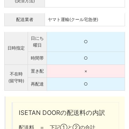
(決済方法)
配送業者
ヤマト運輸(クール宅急便)
日にち
○
曜日
日時指定
時間帯
○
置き配
×
不在時
(留守時)
再配達
○
ISETAN DOORの配送料の内訳
配送料 ＝ 下記①と②の合計