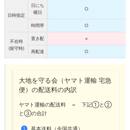
日にち
○
曜日
日時指定
時間帯
○
置き配
×
不在時
(留守時)
再配達
○
大地を守る会（ヤマト運輸 宅急
便）の配送料の内訳
ヤマト運輸の配送料 ＝ 下記①と②
と③の合計
基本送料（全国共通）