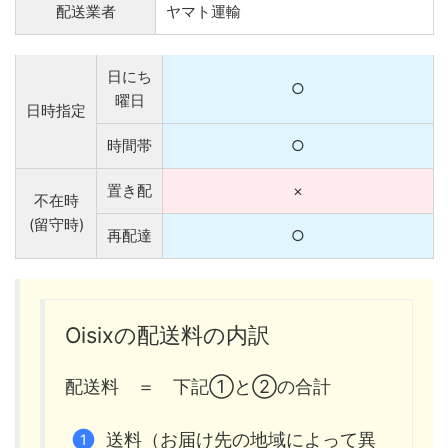
配送業者
ヤマト運輸
日にち
○
曜日
日時指定
時間帯
○
置き配
×
不在時
(留守時)
再配達
○
Oisixの配送料の内訳
配送料 ＝ 下記①と②の合計
送料（お届け先の地域によって異