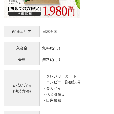
配達エリア
日本全国
入会金
無料(なし)
会費
無料(なし)
・クレジットカード
・コンビニ・郵便決済
支払い方法
・楽天ペイ
(決済方法)
・代金引換え
・口座振替