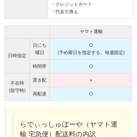
・クレジットカード
・代金引換え
ヤマト運輸
日にち
○
曜日
(予め曜日を指定する。毎週固定)
日時指定
時間帯
○
置き配
×
不在時
(留守時)
再配達
○
らでぃっしゅぼーや（ヤマト運
輸 宅急便）配送料の内訳