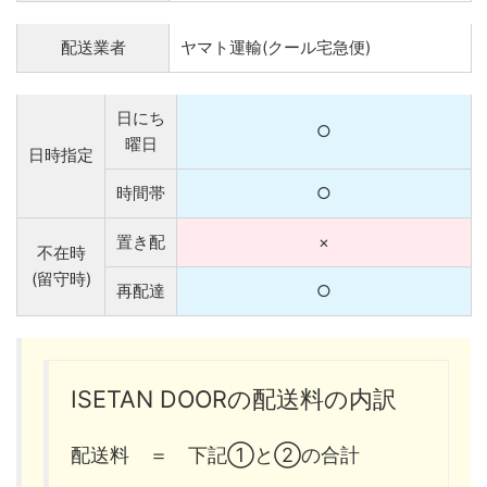
配送業者
ヤマト運輸(クール宅急便)
日にち
○
曜日
日時指定
時間帯
○
置き配
×
不在時
(留守時)
再配達
○
ISETAN DOORの配送料の内訳
配送料 ＝ 下記①と②の合計