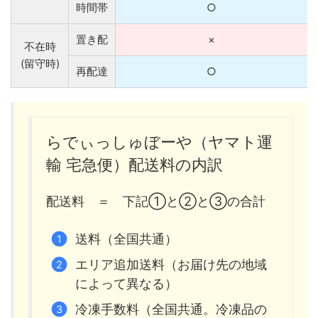
時間帯
○
置き配
×
不在時
(留守時)
再配達
○
らでぃっしゅぼーや（ヤマト運
輸 宅急便）配送料の内訳
配送料 ＝ 下記①と②と③の合計
送料（全国共通）
エリア追加送料（お届け先の地域
によって異なる）
冷凍手数料（全国共通。冷凍品の