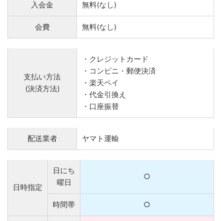
入会金
無料(なし)
会費
無料(なし)
・クレジットカード
・コンビニ・郵便決済
支払い方法
・楽天ペイ
(決済方法)
・代金引換え
・口座振替
配送業者
ヤマト運輸
日にち
○
曜日
日時指定
時間帯
○