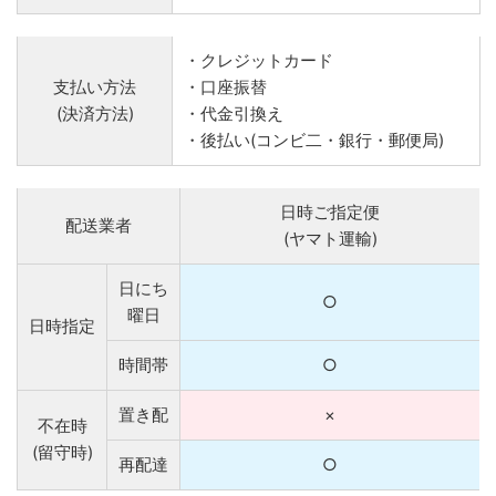
・クレジットカード
支払い方法
・口座振替
(決済方法)
・代金引換え
・後払い(コンビ二・銀行・郵便局)
日時ご指定便
配送業者
(ヤマト運輸)
日にち
○
曜日
日時指定
時間帯
○
置き配
×
不在時
(留守時)
再配達
○