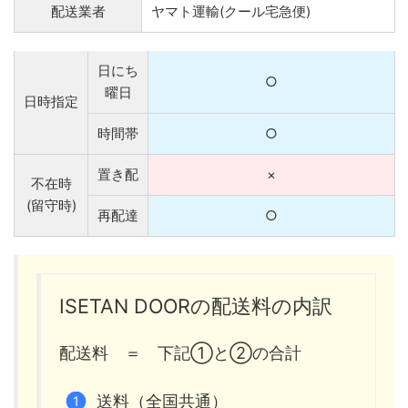
配送業者
ヤマト運輸(クール宅急便)
日にち
○
曜日
日時指定
時間帯
○
置き配
×
不在時
(留守時)
再配達
○
ISETAN DOORの配送料の内訳
配送料 ＝ 下記①と②の合計
送料（全国共通）