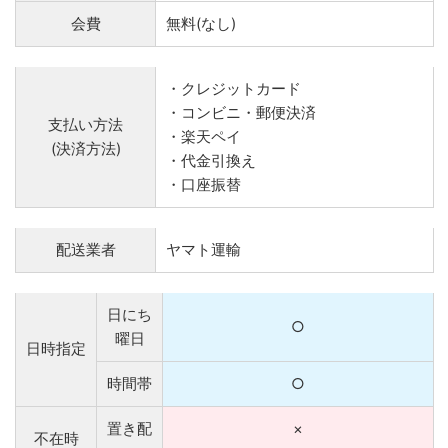
会費
無料(なし)
・クレジットカード
・コンビニ・郵便決済
支払い方法
・楽天ペイ
(決済方法)
・代金引換え
・口座振替
配送業者
ヤマト運輸
日にち
○
曜日
日時指定
時間帯
○
置き配
×
不在時