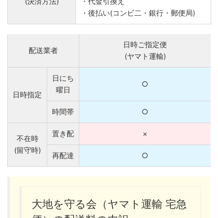
(決済方法)
・代金引換え
・後払い(コンビ二・銀行・郵便局)
日時ご指定便
配送業者
(ヤマト運輸)
日にち
○
曜日
日時指定
時間帯
○
置き配
×
不在時
(留守時)
再配達
○
大地を守る会（ヤマト運輸 宅急