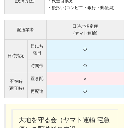
(決済方法)
・代金引換え
・後払い(コンビ二・銀行・郵便局)
日時ご指定便
配送業者
(ヤマト運輸)
日にち
○
曜日
日時指定
時間帯
○
置き配
×
不在時
(留守時)
再配達
○
大地を守る会（ヤマト運輸 宅急