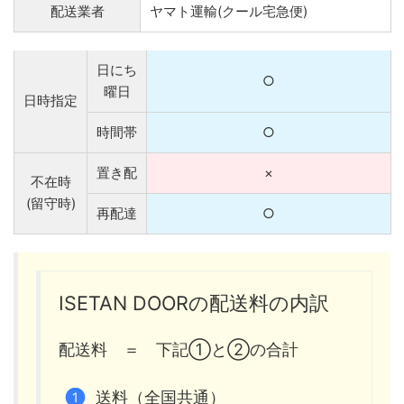
配送業者
ヤマト運輸(クール宅急便)
日にち
○
曜日
日時指定
時間帯
○
置き配
×
不在時
(留守時)
再配達
○
ISETAN DOORの配送料の内訳
配送料 ＝ 下記①と②の合計
送料（全国共通）