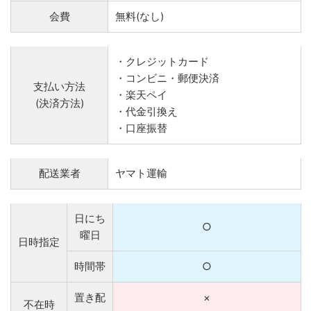
会費
無料(なし)
・クレジットカード
・コンビニ・郵便決済
支払い方法
・楽天ペイ
(決済方法)
・代金引換え
・口座振替
配送業者
ヤマト運輸
日にち
○
曜日
日時指定
時間帯
○
置き配
×
不在時