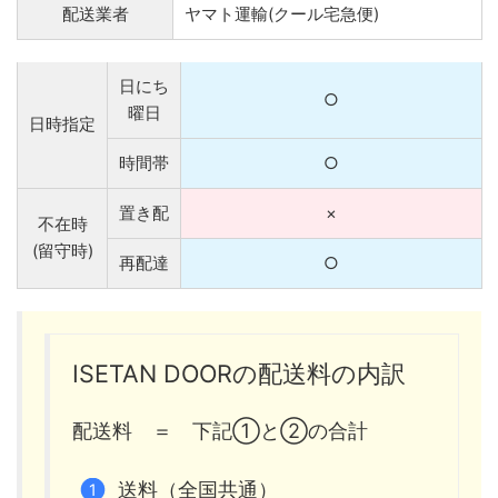
配送業者
ヤマト運輸(クール宅急便)
日にち
○
曜日
日時指定
時間帯
○
置き配
×
不在時
(留守時)
再配達
○
ISETAN DOORの配送料の内訳
配送料 ＝ 下記①と②の合計
送料（全国共通）