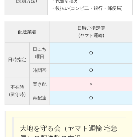
(決済方法)
・代金引換え
・後払い(コンビ二・銀行・郵便局)
日時ご指定便
配送業者
(ヤマト運輸)
日にち
○
曜日
日時指定
時間帯
○
置き配
×
不在時
(留守時)
再配達
○
大地を守る会（ヤマト運輸 宅急