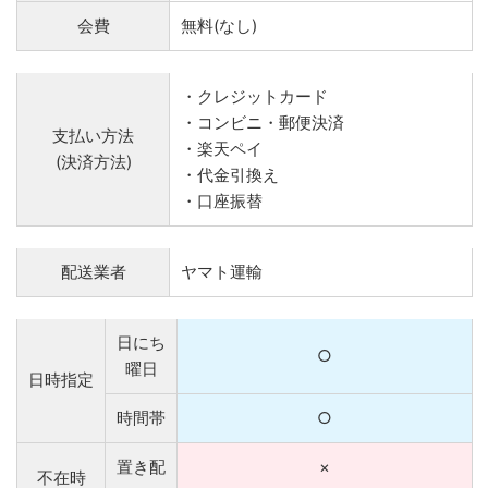
会費
無料(なし)
・クレジットカード
・コンビニ・郵便決済
支払い方法
・楽天ペイ
(決済方法)
・代金引換え
・口座振替
配送業者
ヤマト運輸
日にち
○
曜日
日時指定
時間帯
○
置き配
×
不在時