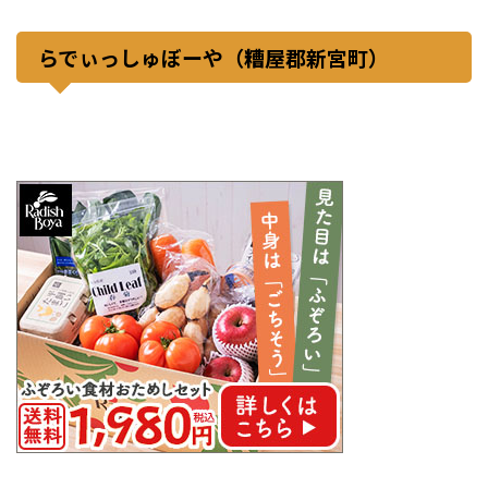
らでぃっしゅぼーや（糟屋郡新宮町）