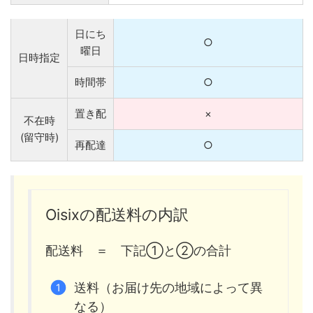
日にち
○
曜日
日時指定
時間帯
○
置き配
×
不在時
(留守時)
再配達
○
Oisixの配送料の内訳
配送料 ＝ 下記①と②の合計
送料（お届け先の地域によって異
なる）