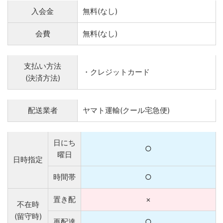
入会金
無料(なし)
会費
無料(なし)
支払い方法
・クレジットカード
(決済方法)
配送業者
ヤマト運輸(クール宅急便)
日にち
○
曜日
日時指定
時間帯
○
置き配
×
不在時
(留守時)
再配達
○