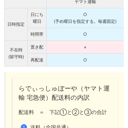
ヤマト運輸
日にち
○
曜日
(予め曜日を指定する。毎週固定)
日時指定
時間帯
○
置き配
×
不在時
(留守時)
再配達
○
らでぃっしゅぼーや（ヤマト運
輸 宅急便）配送料の内訳
配送料 ＝ 下記①と②と③の合計
送料（全国共通）