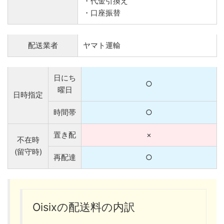
・代金引換え
・口座振替
配送業者
ヤマト運輸
日にち
○
曜日
日時指定
時間帯
○
置き配
×
不在時
(留守時)
再配達
○
Oisixの配送料の内訳