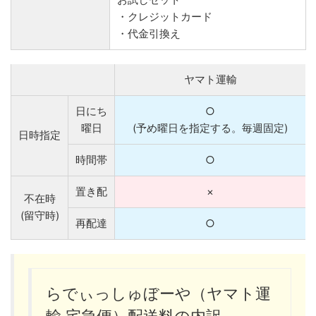
・クレジットカード
・代金引換え
ヤマト運輸
日にち
○
曜日
(予め曜日を指定する。毎週固定)
日時指定
時間帯
○
置き配
×
不在時
(留守時)
再配達
○
らでぃっしゅぼーや（ヤマト運
輸 宅急便）配送料の内訳