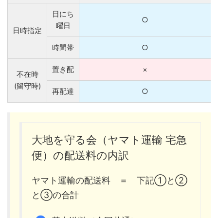
日にち
○
曜日
日時指定
時間帯
○
置き配
×
不在時
(留守時)
再配達
○
大地を守る会（ヤマト運輸 宅急
便）の配送料の内訳
ヤマト運輸の配送料 ＝ 下記①と②
と③の合計