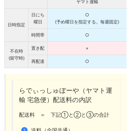
ヤマト運輸
日にち
○
曜日
(予め曜日を指定する。毎週固定)
日時指定
時間帯
○
置き配
×
不在時
(留守時)
再配達
○
らでぃっしゅぼーや（ヤマト運
輸 宅急便）配送料の内訳
配送料 ＝ 下記①と②と③の合計
送料（全国共通）