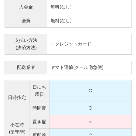
入会金
無料(なし)
会費
無料(なし)
支払い方法
・クレジットカード
(決済方法)
配送業者
ヤマト運輸(クール宅急便)
日にち
○
曜日
日時指定
時間帯
○
置き配
×
不在時
(留守時)
再配達
○