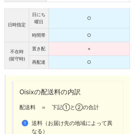
日にち
○
曜日
日時指定
時間帯
○
置き配
×
不在時
(留守時)
再配達
○
Oisixの配送料の内訳
配送料 ＝ 下記①と②の合計
送料（お届け先の地域によって異
なる）