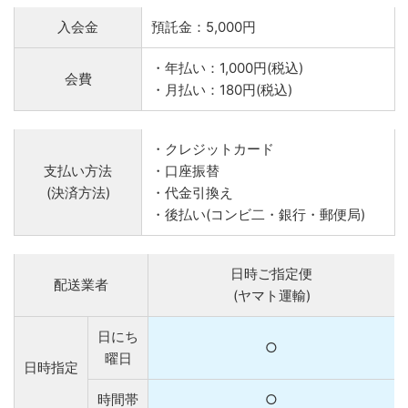
入会金
預託金：5,000円
・年払い：1,000円(税込)
会費
・月払い：180円(税込)
・クレジットカード
支払い方法
・口座振替
(決済方法)
・代金引換え
・後払い(コンビ二・銀行・郵便局)
日時ご指定便
配送業者
(ヤマト運輸)
日にち
○
曜日
日時指定
時間帯
○