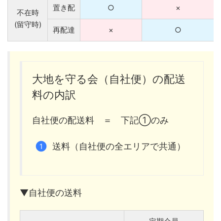
置き配
○
×
不在時
(留守時)
再配達
×
○
大地を守る会（自社便）の配送
料の内訳
自社便の配送料 ＝ 下記①のみ
送料（自社便の全エリアで共通）
▼自社便の送料