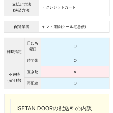
支払い方法
・クレジットカード
(決済方法)
配送業者
ヤマト運輸(クール宅急便)
日にち
○
曜日
日時指定
時間帯
○
置き配
×
不在時
(留守時)
再配達
○
ISETAN DOORの配送料の内訳