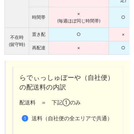
定)
×
時間帯
○
(毎週ほぼ同じ時間帯)
置き配
○
×
不在時
(留守時)
再配達
×
○
らでぃっしゅぼーや（自社便）
の配送料の内訳
配送料 ＝ 下記①のみ
送料（自社便の全エリアで共通）