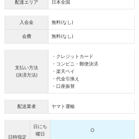
配達エリア
日本全国
入会金
無料(なし)
会費
無料(なし)
・クレジットカード
・コンビニ・郵便決済
支払い方法
・楽天ペイ
(決済方法)
・代金引換え
・口座振替
配送業者
ヤマト運輸
日にち
○
曜日
日時指定