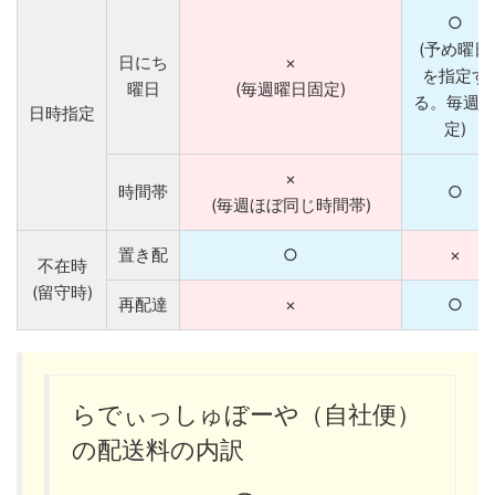
○
(予め曜日
日にち
×
を指定す
曜日
(毎週曜日固定)
る。毎週
日時指定
定)
×
時間帯
○
(毎週ほぼ同じ時間帯)
置き配
○
×
不在時
(留守時)
再配達
×
○
らでぃっしゅぼーや（自社便）
の配送料の内訳