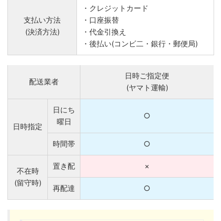
・クレジットカード
支払い方法
・口座振替
(決済方法)
・代金引換え
・後払い(コンビ二・銀行・郵便局)
日時ご指定便
配送業者
(ヤマト運輸)
日にち
○
曜日
日時指定
時間帯
○
置き配
×
不在時
(留守時)
再配達
○