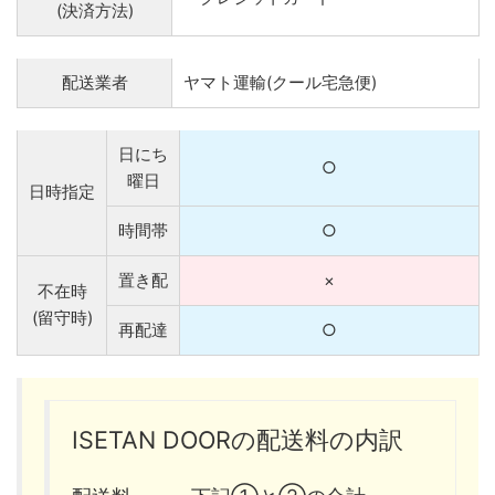
(決済方法)
配送業者
ヤマト運輸(クール宅急便)
日にち
○
曜日
日時指定
時間帯
○
置き配
×
不在時
(留守時)
再配達
○
ISETAN DOORの配送料の内訳