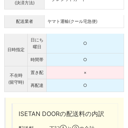
(決済方法)
配送業者
ヤマト運輸(クール宅急便)
日にち
○
曜日
日時指定
時間帯
○
置き配
×
不在時
(留守時)
再配達
○
ISETAN DOORの配送料の内訳