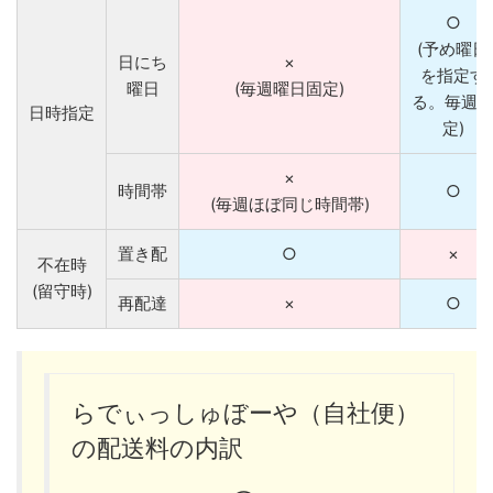
○
(予め曜日
日にち
×
を指定す
曜日
(毎週曜日固定)
る。毎週
日時指定
定)
×
時間帯
○
(毎週ほぼ同じ時間帯)
置き配
○
×
不在時
(留守時)
再配達
×
○
らでぃっしゅぼーや（自社便）
の配送料の内訳