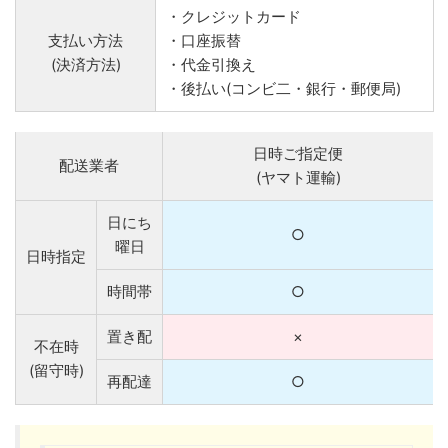
・クレジットカード
支払い方法
・口座振替
(決済方法)
・代金引換え
・後払い(コンビ二・銀行・郵便局)
日時ご指定便
配送業者
(ヤマト運輸)
日にち
○
曜日
日時指定
時間帯
○
置き配
×
不在時
(留守時)
再配達
○