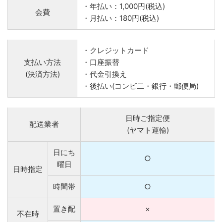
・年払い：1,000円(税込)
会費
・月払い：180円(税込)
・クレジットカード
支払い方法
・口座振替
(決済方法)
・代金引換え
・後払い(コンビ二・銀行・郵便局)
日時ご指定便
配送業者
(ヤマト運輸)
日にち
○
曜日
日時指定
時間帯
○
置き配
×
不在時