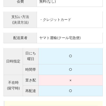
会費
無料(なし)
支払い方法
・クレジットカード
(決済方法)
配送業者
ヤマト運輸(クール宅急便)
日にち
○
曜日
日時指定
時間帯
○
置き配
×
不在時
(留守時)
再配達
○