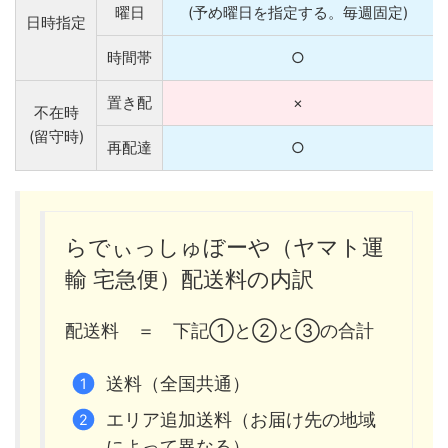
曜日
(予め曜日を指定する。毎週固定)
日時指定
時間帯
○
置き配
×
不在時
(留守時)
再配達
○
らでぃっしゅぼーや（ヤマト運
輸 宅急便）配送料の内訳
配送料 ＝ 下記①と②と③の合計
送料（全国共通）
エリア追加送料（お届け先の地域
によって異なる）