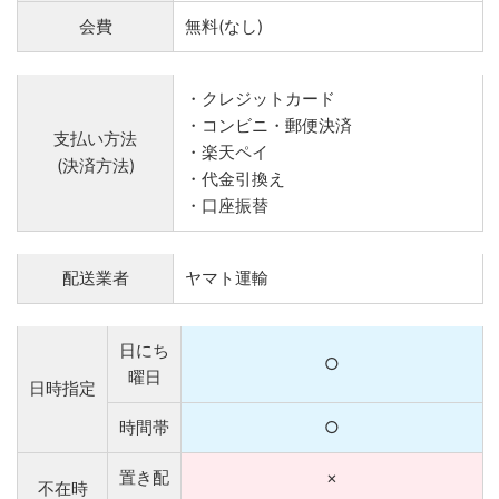
会費
無料(なし)
・クレジットカード
・コンビニ・郵便決済
支払い方法
・楽天ペイ
(決済方法)
・代金引換え
・口座振替
配送業者
ヤマト運輸
日にち
○
曜日
日時指定
時間帯
○
置き配
×
不在時