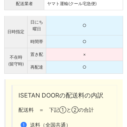
配送業者
ヤマト運輸(クール宅急便)
日にち
○
曜日
日時指定
時間帯
○
置き配
×
不在時
(留守時)
再配達
○
ISETAN DOORの配送料の内訳
配送料 ＝ 下記①と②の合計
送料（全国共通）