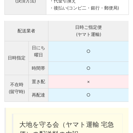
(決済方法)
・代金引換え
・後払い(コンビ二・銀行・郵便局)
日時ご指定便
配送業者
(ヤマト運輸)
日にち
○
曜日
日時指定
時間帯
○
置き配
×
不在時
(留守時)
再配達
○
大地を守る会（ヤマト運輸 宅急