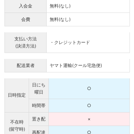
入会金
無料(なし)
会費
無料(なし)
支払い方法
・クレジットカード
(決済方法)
配送業者
ヤマト運輸(クール宅急便)
日にち
○
曜日
日時指定
時間帯
○
置き配
×
不在時
(留守時)
再配達
○