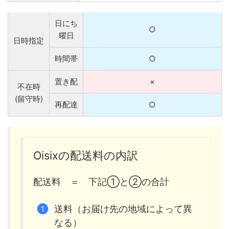
日にち
○
曜日
日時指定
時間帯
○
置き配
×
不在時
(留守時)
再配達
○
Oisixの配送料の内訳
配送料 ＝ 下記①と②の合計
送料（お届け先の地域によって異
なる）