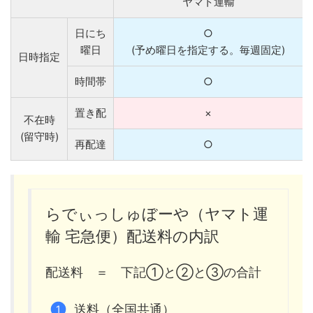
ヤマト運輸
日にち
○
曜日
(予め曜日を指定する。毎週固定)
日時指定
時間帯
○
置き配
×
不在時
(留守時)
再配達
○
らでぃっしゅぼーや（ヤマト運
輸 宅急便）配送料の内訳
配送料 ＝ 下記①と②と③の合計
送料（全国共通）