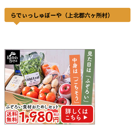
らでぃっしゅぼーや（上北郡六ヶ所村）