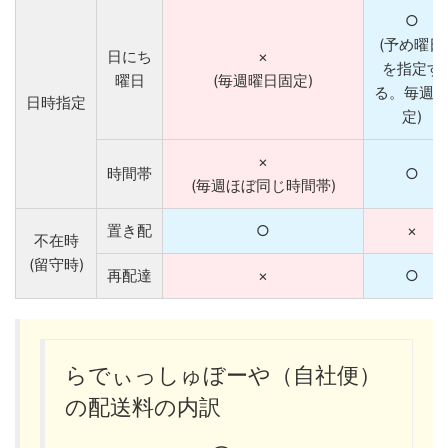
○
(予め曜日
日にち
×
を指定す
曜日
(毎週曜日固定)
る。毎週
日時指定
定)
×
時間帯
○
(毎週ほぼ同じ時間帯)
置き配
○
×
不在時
(留守時)
再配達
×
○
らでぃっしゅぼーや（自社便）
の配送料の内訳