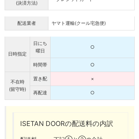
(決済方法)
配送業者
ヤマト運輸(クール宅急便)
日にち
○
曜日
日時指定
時間帯
○
置き配
×
不在時
(留守時)
再配達
○
ISETAN DOORの配送料の内訳