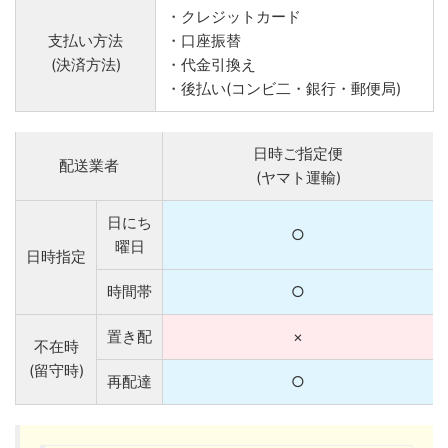
・クレジットカード
支払い方法
・口座振替
(決済方法)
・代金引換え
・後払い(コンビ二・銀行・郵便局)
日時ご指定便
配送業者
(ヤマト運輸)
日にち
○
曜日
日時指定
時間帯
○
置き配
×
不在時
(留守時)
再配達
○