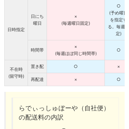
○
(予め曜日
日にち
×
を指定す
曜日
(毎週曜日固定)
る。毎週
日時指定
定)
×
時間帯
○
(毎週ほぼ同じ時間帯)
置き配
○
×
不在時
(留守時)
再配達
×
○
らでぃっしゅぼーや（自社便）
の配送料の内訳