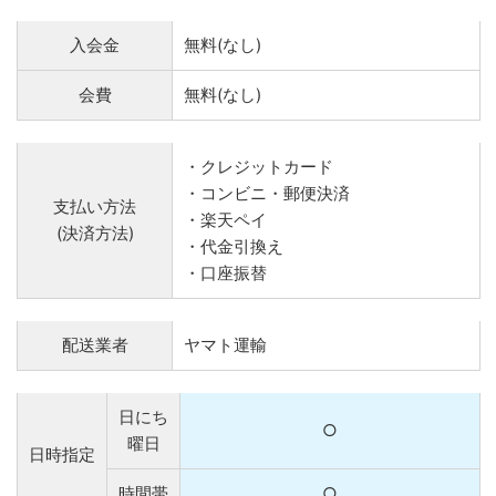
入会金
無料(なし)
会費
無料(なし)
・クレジットカード
・コンビニ・郵便決済
支払い方法
・楽天ペイ
(決済方法)
・代金引換え
・口座振替
配送業者
ヤマト運輸
日にち
○
曜日
日時指定
時間帯
○