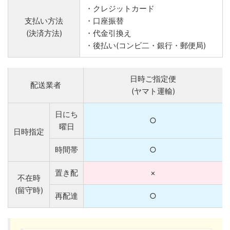
・クレジットカード
支払い方法
・口座振替
(決済方法)
・代金引換え
・後払い(コンビ二・銀行・郵便局)
日時ご指定便
配送業者
(ヤマト運輸)
日にち
○
曜日
日時指定
時間帯
○
置き配
×
不在時
(留守時)
再配達
○