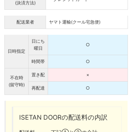
(決済方法)
配送業者
ヤマト運輸(クール宅急便)
日にち
○
曜日
日時指定
時間帯
○
置き配
×
不在時
(留守時)
再配達
○
ISETAN DOORの配送料の内訳