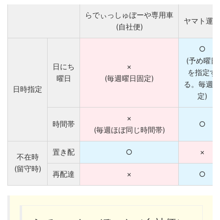
らでぃっしゅぼーや専用車
ヤマト運
(自社便)
○
(予め曜日
日にち
×
を指定す
曜日
(毎週曜日固定)
る。毎週
日時指定
定)
×
時間帯
○
(毎週ほぼ同じ時間帯)
置き配
○
×
不在時
(留守時)
再配達
×
○