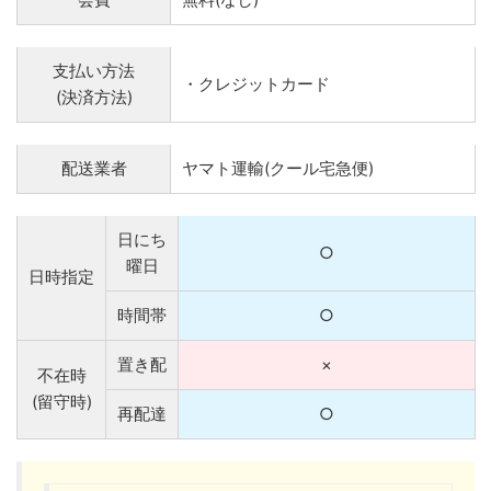
支払い方法
・クレジットカード
(決済方法)
配送業者
ヤマト運輸(クール宅急便)
日にち
○
曜日
日時指定
時間帯
○
置き配
×
不在時
(留守時)
再配達
○