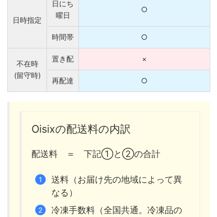
日にち
○
曜日
日時指定
時間帯
○
置き配
×
不在時
(留守時)
再配達
○
Oisixの配送料の内訳
配送料 ＝ 下記①と②の合計
送料（お届け先の地域によって異
なる）
冷凍手数料（全国共通。冷凍品の